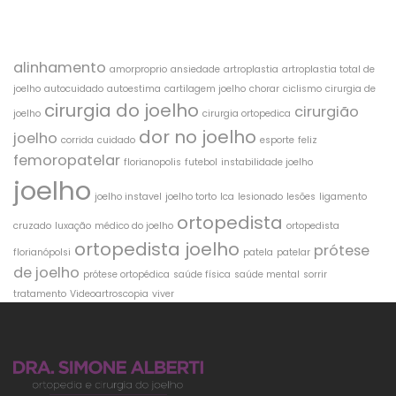
TAGS
alinhamento
amorproprio
ansiedade
artroplastia
artroplastia total de
joelho
autocuidado
autoestima
cartilagem joelho
chorar
ciclismo
cirurgia de
cirurgia do joelho
cirurgião
joelho
cirurgia ortopedica
dor no joelho
joelho
corrida
cuidado
esporte
feliz
femoropatelar
florianopolis
futebol
instabilidade joelho
joelho
joelho instavel
joelho torto
lca
lesionado
lesões
ligamento
ortopedista
cruzado
luxação
médico do joelho
ortopedista
ortopedista joelho
prótese
florianópolsi
patela
patelar
de joelho
prótese ortopédica
saúde física
saúde mental
sorrir
tratamento
Videoartroscopia
viver